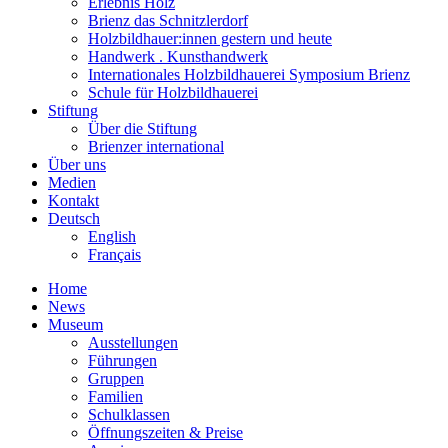
Erlebnis Holz
Brienz das Schnitzlerdorf
Holzbildhauer:innen gestern und heute
Handwerk . Kunsthandwerk
Internationales Holzbildhauerei Symposium Brienz
Schule für Holzbildhauerei
Stiftung
Über die Stiftung
Brienzer international
Über uns
Medien
Kontakt
Deutsch
English
Français
Home
News
Museum
Ausstellungen
Führungen
Gruppen
Familien
Schulklassen
Öffnungszeiten & Preise