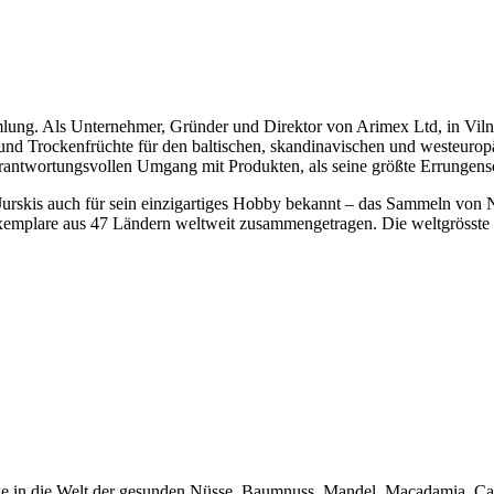
lung. Als Unternehmer, Gründer und Direktor von Arimex Ltd, in Vilnius
Trockenfrüchte für den baltischen, skandinavischen und westeuropäisc
rantwortungsvollen Umgang mit Produkten, als seine größte Errungensc
s Jurskis auch für sein einzigartiges Hobby bekannt – das Sammeln vo
Exemplare aus 47 Ländern weltweit zusammengetragen. Die weltgrösste 
cke in die Welt der gesunden Nüsse. Baumnuss, Mandel, Macadamia, Cas