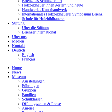
Brienz das Schnitzlerdorf
Holzbildhauer:innen gestern und heute
Handwerk . Kunsthandwerk
Internationales Holzbildhauerei Symposium Brienz
Schule für Holzbildhauerei
Stiftung
Über die Stiftung
Brienzer international
Über uns
Medien
Kontakt
Deutsch
English
Français
Home
News
Museum
Ausstellungen
Führungen
Gruppen
Familien
Schulklassen
Öffnungszeiten & Preise
Anreise