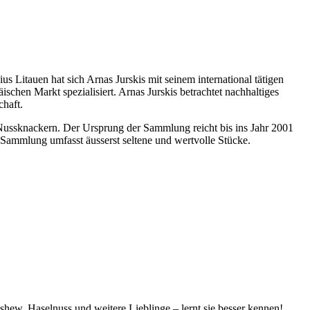
 Litauen hat sich Arnas Jurskis mit seinem international tätigen
hen Markt spezialisiert. Arnas Jurskis betrachtet nachhaltiges
haft.
n Nussknackern. Der Ursprung der Sammlung reicht bis ins Jahr 2001
Sammlung umfasst äusserst seltene und wertvolle Stücke.
hew, Haselnuss und weitere Lieblinge – lernt sie besser kennen!