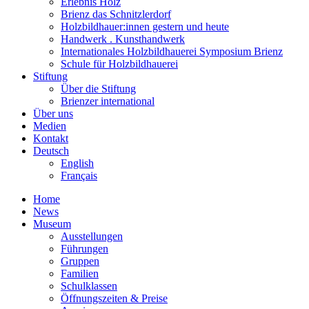
Erlebnis Holz
Brienz das Schnitzlerdorf
Holzbildhauer:innen gestern und heute
Handwerk . Kunsthandwerk
Internationales Holzbildhauerei Symposium Brienz
Schule für Holzbildhauerei
Stiftung
Über die Stiftung
Brienzer international
Über uns
Medien
Kontakt
Deutsch
English
Français
Home
News
Museum
Ausstellungen
Führungen
Gruppen
Familien
Schulklassen
Öffnungszeiten & Preise