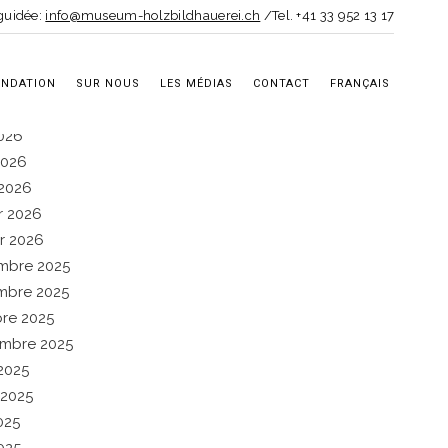
chives
 guidée:
info@museum-holzbildhauerei.ch
/Tel. +41 33 952 13 17
2026
t 2026
ONDATION
SUR NOUS
LES MÉDIAS
CONTACT
FRANÇAIS
2026
026
 2026
2026
er 2026
er 2026
mbre 2025
mbre 2025
re 2025
mbre 2025
2025
t 2025
025