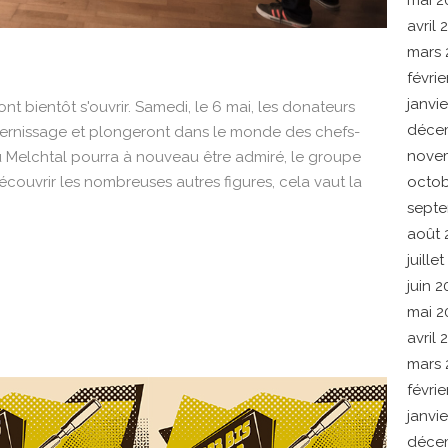
mai 2
avril 
mars 
rochaine de la saison
févrie
janvi
t bientôt s'ouvrir. Samedi, le 6 mai, les donateurs
déce
 vernissage et plongeront dans le monde des chefs-
nove
 Melchtal pourra à nouveau être admiré, le groupe
octob
couvrir les nombreuses autres figures, cela vaut la
sept
août 
juille
juin 
mai 2
avril 
mars 
févri
janvi
déce