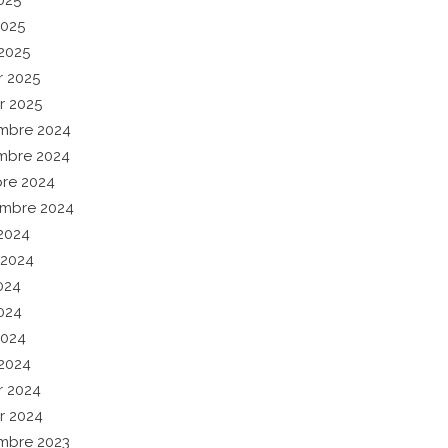
025
2025
2025
r 2025
er 2025
mbre 2024
mbre 2024
re 2024
embre 2024
2024
t 2024
2024
024
2024
2024
er 2024
er 2024
mbre 2023