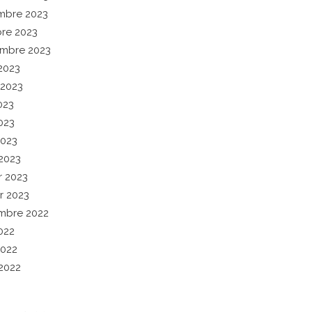
mbre 2023
re 2023
mbre 2023
2023
t 2023
023
023
2023
2023
r 2023
er 2023
mbre 2022
022
2022
2022
tegories