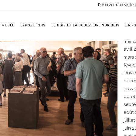
Ar
Réserver une visite
août 
E MUSÉE
EXPOSITIONS
LE BOIS ET LA SCULPTURE SUR BOIS
juille
LA F
juin 
mai 2
avril
mars 
févri
janvi
déce
nove
octob
septe
août 
juille
juin 2