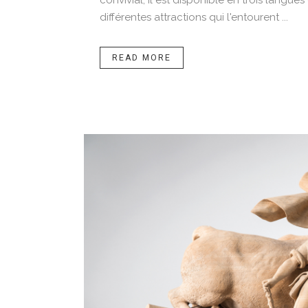
convivial, il est disponible en trois langu
différentes attractions qui l'entourent ...
READ MORE