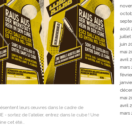
nove
octob
septe
août 
juille
juin 2
mai 2
avril 
mars 
févrie
janvi
déce
 temporaire 2023
mai 2
avril 
présentent leurs œuvres dans le cadre de
mars 
 - sortez de l'atelier, entrez dans le cube ! Une
Ca
ne cet été...