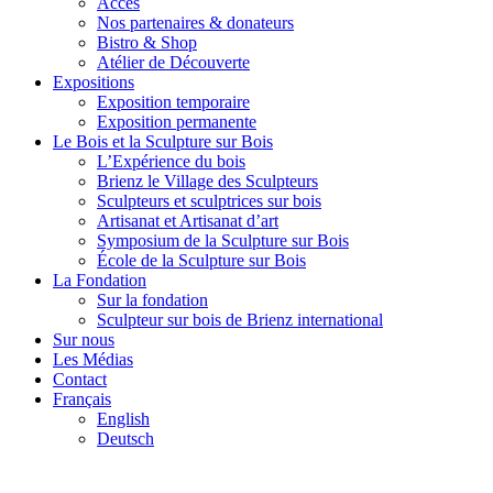
Accès
Nos partenaires & donateurs
Bistro & Shop
Atélier de Découverte
Expositions
Exposition temporaire
Exposition permanente
Le Bois et la Sculpture sur Bois
L’Expérience du bois
Brienz le Village des Sculpteurs
Sculpteurs et sculptrices sur bois
Artisanat et Artisanat d’art
Symposium de la Sculpture sur Bois
École de la Sculpture sur Bois
La Fondation
Sur la fondation
Sculpteur sur bois de Brienz international
Sur nous
Les Médias
Contact
Français
English
Deutsch