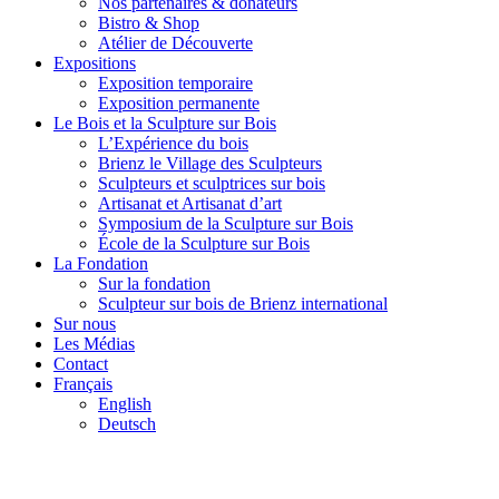
Nos partenaires & donateurs
Bistro & Shop
Atélier de Découverte
Expositions
Exposition temporaire
Exposition permanente
Le Bois et la Sculpture sur Bois
L’Expérience du bois
Brienz le Village des Sculpteurs
Sculpteurs et sculptrices sur bois
Artisanat et Artisanat d’art
Symposium de la Sculpture sur Bois
École de la Sculpture sur Bois
La Fondation
Sur la fondation
Sculpteur sur bois de Brienz international
Sur nous
Les Médias
Contact
Français
English
Deutsch