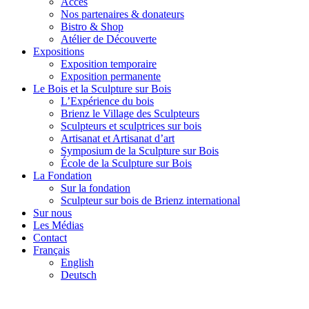
Accès
Nos partenaires & donateurs
Bistro & Shop
Atélier de Découverte
Expositions
Exposition temporaire
Exposition permanente
Le Bois et la Sculpture sur Bois
L’Expérience du bois
Brienz le Village des Sculpteurs
Sculpteurs et sculptrices sur bois
Artisanat et Artisanat d’art
Symposium de la Sculpture sur Bois
École de la Sculpture sur Bois
La Fondation
Sur la fondation
Sculpteur sur bois de Brienz international
Sur nous
Les Médias
Contact
Français
English
Deutsch