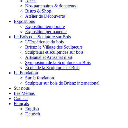
Accès
Nos partenaires & donateurs
Bistro & Shop
Atélier de Découverte
Expositions
Exposition temporaire
Exposition permanente
Le Bois et la Sculpture sur Bois
L’Expérience du bois
Brienz le Village des Sculpteurs
Sculpteurs et sculptrices sur bois
Artisanat et Artisanat d’art
Symposium de la Sculpture sur Bois
École de la Sculpture sur Bois
La Fondation
Sur la fondation
Sculpteur sur bois de Brienz international
Sur nous
Les Médias
Contact
Français
English
Deutsch