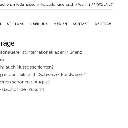
buchen:
info@museum-holzbildhauerei.ch
/Tel. +41 33 952 13 17
I
STIFTUNG
ÜBER UNS
MEDIEN
KONTAKT
DEUTSCH
träge
ldhauerei ist international! aber in Brienz
se ;-)
 Ihr auch Nussgeschichten?
ag in der Zeitschrift „Schweizer Forstwesen“
 einen schönen 1. August!
– Baustoff der Zukunft