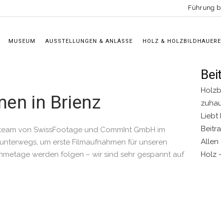
Führung 
MUSEUM
AUSSTELLUNGEN & ANLÄSSE
HOLZ & HOLZBILDHAUERE
Bei
Holzbi
en in Brienz
zuhau
Liebt
Beitr
ilmteam von SwissFootage und CommInt GmbH im
Allen
 unterwegs, um erste Filmaufnahmen für unseren
hmetage werden folgen – wir sind sehr gespannt auf
Holz 