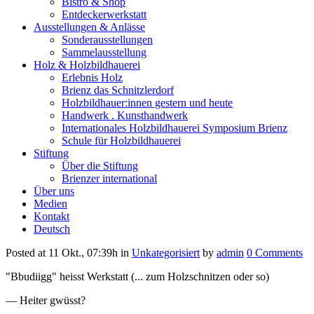
Bistro & Shop
Entdeckerwerkstatt
Ausstellungen & Anlässe
Sonderausstellungen
Sammelausstellung
Holz & Holzbildhauerei
Erlebnis Holz
Brienz das Schnitzlerdorf
Holzbildhauer:innen gestern und heute
Handwerk . Kunsthandwerk
Internationales Holzbildhauerei Symposium Brienz
Schule für Holzbildhauerei
Stiftung
Über die Stiftung
Brienzer international
Über uns
Medien
Kontakt
Deutsch
Posted at 11 Okt., 07:39h
in
Unkategorisiert
by
admin
0 Comments
"Bbudiigg" heisst Werkstatt (... zum Holzschnitzen oder so)
— Heiter gwüsst?